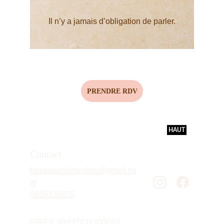
Il n’y a jamais d’obligation de parler.
PRENDRE RDV
HAUT
Contact
forestaureliesophro@gmail.co
m
0659138835
SIRET: 
98937231300019